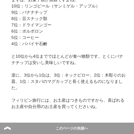
10位：リンゴビール（サンミゲル・アップル）
9位：バナナチップ
8位：豆スナック類
7位：ドライマンゴー
6位：ポルボロン
5位：コーヒー
4位：パパイヤ石鹸
と10位から4位まででほとんどが食べ物類です。とくにバナ
ナチップは安いし美味しいですね。
逆に、3位から1位は、3位：ネックピロー、2位：木彫りのお
皿、1位：スタバのマグカップと長く使えるものになりまし
た。
フィリピン旅行には、お土産はつきものですから、喜ばれる
お土産や自分用のお土産を買ってくださいね。
このページの先頭へ