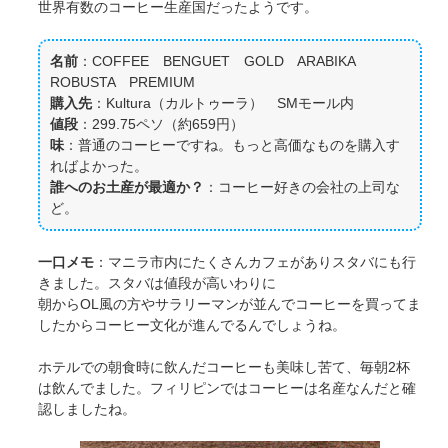
世界有数のコーヒー生産国だったようです。
名前
：COFFEE BENGUET GOLD ARABIKA
ROBUSTA PREMIUM
購入先
：Kultura（カルトゥーラ） SMモール内
値段
：299.75ペソ（約659円）
味
：普通のコーヒーですね。もっと高価なものを購入す
ればよかった。
誰へのお土産が最適か？
：コーヒー好きの会社の上司な
ど。
一口メモ
：マニラ市内にたくさんカフェがありスタバにも行
きました。スタバは値段が高いわりに
朝からOL風の方やサラリーマンが並んでコーヒーを買ってま
したからコーヒー文化が進んでるんでしょうね。
ホテルでの朝食時に飲んだコーヒーも美味し苦て、毎朝2杯
は飲んでました。フィリピンではコーヒーは名産なんだと確
認しましたね。