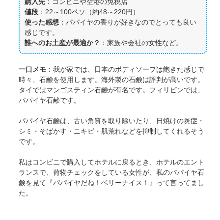
購入先
：コンビニや空港の免税店
値段
：22～100ペソ（約48～220円）
使った感想
：パパイヤの香りが好きなのでとっても良い
感じです。
誰へのお土産が最適か？
：家族や会社の女性など。
一口メモ
：我が家では、日本のボディソープは飽きた感じで
時々、石鹸を使用します。海外製の石鹸は評判が高いです。
タイではマンゴスティン石鹸が有名です。フィリピンでは、
パパイヤ石鹸です。
パパイヤ石鹸は、古い角質を取り除いたり、日焼けの炎症・
シミ・そばかす・ニキビ・肌荒れなどを抑制してくれるそう
です。
私はコンビニで購入してホテルに戻るとき、ホテルのエント
ランスで、荷物チェックをしている女性が、私のパパイヤ石
鹸を見て『パパイヤだね！ベリーナイス！』って言ってまし
た。