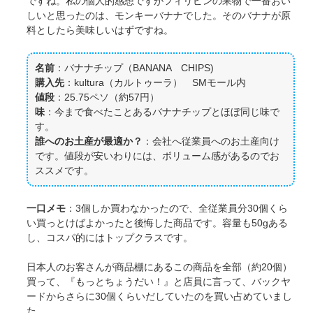
ですね。私の個人的感想ですがフィリピンの果物で一番おい
しいと思ったのは、モンキーバナナでした。そのバナナが原
料としたら美味しいはずですね。
名前
：バナナチップ（BANANA CHIPS)
購入先
：kultura（カルトゥーラ） SMモール内
値段
：25.75ペソ（約57円）
味
：今まで食べたことあるバナナチップとほぼ同じ味で
す。
誰へのお土産が最適か？
：会社へ従業員へのお土産向け
です。値段が安いわりには、ボリューム感があるのでお
ススメです。
一口メモ
：3個しか買わなかったので、全従業員分30個くら
い買っとけばよかったと後悔した商品です。容量も50gある
し、コスパ的にはトップクラスです。
日本人のお客さんが商品棚にあるこの商品を全部（約20個）
買って、『もっとちょうだい！』と店員に言って、バックヤ
ードからさらに30個くらいだしていたのを買い占めていまし
た。