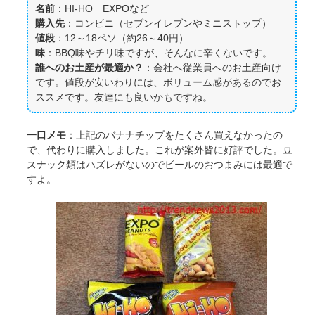
名前
：HI-HO EXPOなど
購入先
：コンビニ（セブンイレブンやミニストップ）
値段
：12～18ペソ（約26～40円）
味
：BBQ味やチリ味ですが、そんなに辛くないです。
誰へのお土産が最適か？
：会社へ従業員へのお土産向け
です。値段が安いわりには、ボリューム感があるのでお
ススメです。友達にも良いかもですね。
一口メモ
：上記のバナナチップをたくさん買えなかったの
で、代わりに購入しました。これが案外皆に好評でした。豆
スナック類はハズレがないのでビールのおつまみには最適で
すよ。