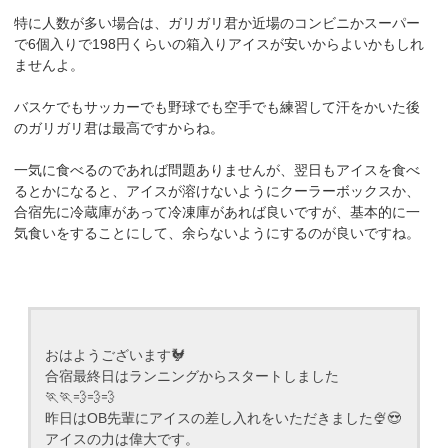
特に人数が多い場合は、ガリガリ君か近場のコンビニかスーパー
で6個入りで198円くらいの箱入りアイスが安いからよいかもしれ
ませんよ。
バスケでもサッカーでも野球でも空手でも練習して汗をかいた後
のガリガリ君は最高ですからね。
一気に食べるのであれば問題ありませんが、翌日もアイスを食べ
るとかになると、アイスが溶けないようにクーラーボックスか、
合宿先に冷蔵庫があって冷凍庫があれば良いですが、基本的に一
気食いをすることにして、余らないようにするのが良いですね。
おはようございます🐓
合宿最終日はランニングからスタートしました
🏃🏃💨💨💨
昨日はOB先輩にアイスの差し入れをいただきました🍨😍
アイスの力は偉大です。