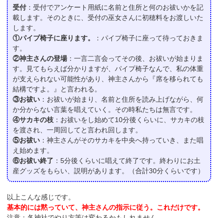
受付
：受付でアンケート用紙に名前と住所と何のお祓いかを記
載します。そのときに、受付の巫女さんに初穂料をお渡しいた
します。
①パイプ椅子に座ります。
：パイプ椅子に座って待っておきま
す。
②神主さんの登場
：一言二言会ってその後、お祓いが始まりま
す。見てもらえば分かりますが、パイプ椅子なんで、私の体重
が支えられない可能性があり、神主さんから『席を移られても
結構ですよ。』と言われる。
③お祓い
：お祓いが始まり、名前と住所を読み上げながら、何
か分からない言葉を唱えていく。その時私たちは無言です。
④サカキの枝
：お祓いをし始めて10分後くらいに、サカキの枝
を渡され、一周回してと言われ回します。
⑤お祓い
：神主さんがそのサカキを中央へ持っていき、また唱
え始めます。
⑥お祓い終了
：5分後くらいに唱えて終了です。終わりにお土
産グッズをもらい、説明があります。（合計30分くらいです）
以上こんな感じです。
基本的には黙っていて、神主さんの指示に従う。これだけです。
注意：各神社でやり方等は変わるかもしれません。