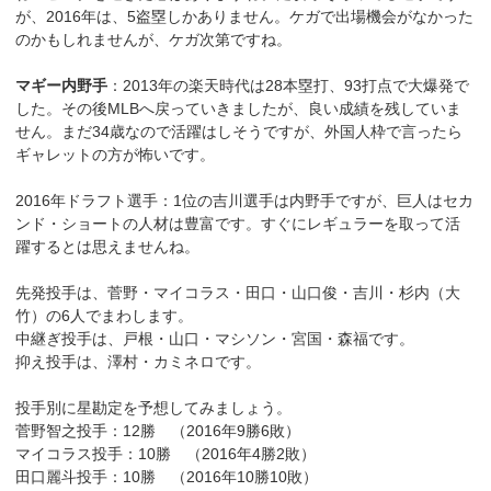
が、2016年は、5盗塁しかありません。ケガで出場機会がなかった
のかもしれませんが、ケガ次第ですね。
マギー内野手
：2013年の楽天時代は28本塁打、93打点で大爆発で
した。その後MLBへ戻っていきましたが、良い成績を残していま
せん。まだ34歳なので活躍はしそうですが、外国人枠で言ったら
ギャレットの方が怖いです。
2016年ドラフト選手：1位の吉川選手は内野手ですが、巨人はセカ
ンド・ショートの人材は豊富です。すぐにレギュラーを取って活
躍するとは思えませんね。
先発投手は、菅野・マイコラス・田口・山口俊・吉川・杉内（大
竹）の6人でまわします。
中継ぎ投手は、戸根・山口・マシソン・宮国・森福です。
抑え投手は、澤村・カミネロです。
投手別に星勘定を予想してみましょう。
菅野智之投手：12勝 （2016年9勝6敗）
マイコラス投手：10勝 （2016年4勝2敗）
田口麗斗投手：10勝 （2016年10勝10敗）