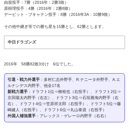
由規投手：7勝（2016年：2勝3敗）
原樹理投手：4勝（2016年：2勝8敗）
デービット・ブキャナン投手：8勝（2016年3A：10勝9敗）
その他中継ぎ等での勝ち星を15勝とし、62勝とします。
中日ドラゴンズ
2016年 58勝82敗3分け 6位でした。
引退・戦力外選手
：多村仁志外野手、R.ナニータ外野手、A.エ
ルナンデス内野手、他全17名
新戦力選手
：ドラフト1位⇒柳裕也（右投手）、ドラフト2位⇒
京田陽太内野手（右左）、ドラフト3位⇒石垣雅海内野手（右
右）、ドラフト4位⇒笠原祥太郎（右投手）、ドラフト5位⇒藤
嶋健人（右投手）、ドラフト6位⇒丸山泰資（右投手）
外国人補強選手
：アレックス・ゲレーロ内野手（右右）