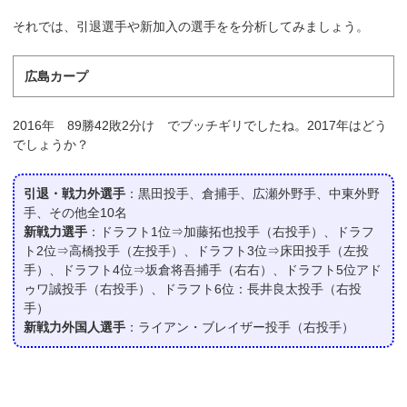
それでは、引退選手や新加入の選手をを分析してみましょう。
広島カープ
2016年 89勝42敗2分け でブッチギリでしたね。2017年はどう
でしょうか？
引退・戦力外選手
：黒田投手、倉捕手、広瀬外野手、中東外野
手、その他全10名
新戦力選手
：ドラフト1位⇒加藤拓也投手（右投手）、ドラフ
ト2位⇒高橋投手（左投手）、ドラフト3位⇒床田投手（左投
手）、ドラフト4位⇒坂倉将吾捕手（右右）、ドラフト5位アド
ゥワ誠投手（右投手）、ドラフト6位：長井良太投手（右投
手）
新戦力外国人選手
：ライアン・ブレイザー投手（右投手）