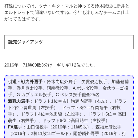
打線については、タナ・キク・マルと神ってる鈴木誠也に新井と
エルドレッドで間違いないですね。今年も楽しみなチームに仕上
がってるはずです。
読売ジャイアンツ
2016年 71勝69敗3分け ギリギリ2位でした。
引退・戦力外選手
：鈴木尚広外野手、矢貫俊之投手、加藤健捕
手、香月良太投手、阿南徹投手、A.ポレダ投手、金伏ウーゴ投
手、G.ガブリエル投手、C.ペレス投手他全25名
新戦力選手
：ドラフト1位⇒吉川尚輝内野手（右左）、ドラフ
ト2位⇒畠世周（左投手）、ドラフト3位⇒谷岡竜平（右投
手）、ドラフト4位⇒池田駿（左投手）、ドラフト5位⇒ 高田
萌生（右投手）、ドラフト6位⇒高田萌生（左投手）
FA選手
：山口俊投手（2016年：11勝5敗）、森福允彦投手
（2016年：2勝11敗18ゴールド）陽岱鋼外野手（2016年：打