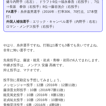
健斗内野手（右左）、ドラフト6位⇒福永春吾（右投手）、7位
⇒長坂 拳弥（右投手）8位⇒藤谷洸介（右投手）
FA選手
：糸井嘉男選手（2016年：打率306、70打点、17本塁
打）
外国人補強選手
：エリック・キャンベル選手（内野手：右右）
ロマン・メンデス投手（右投手）
やはり、糸井選手ですね。打順は1番でも3番でも良いですよね。
非常に怖い選手です。
先発投手は、藤波・能見・岩貞・青柳・岩田の6人でまわします。
中継ぎ投手は、 メンデス 安藤 髙橋です。
抑え投手は、マテオです。
投手別に星勘定を予想してみましょう。
メッセンジャー投手：12勝（2016年：12勝11敗）
藤浪晋太郎投手：10勝（2016年7勝11敗）
能見篤史投手：10勝（2016年：8勝12敗）
岩貞祐太投手：10勝（2016年：10勝9敗）
青柳晃洋投手：6勝（2016年：4勝5敗）