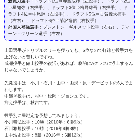
新戦力選手
：ドラフト1位⇒寺島成輝（左投手）、ドラフト2位
⇒星知弥（右投手）、ドラフト3位⇒梅野雄吾（右投手）、ド
ラフト4位⇒中尾輝（左投手）、ドラフト5位⇒古賀優大捕手
（右右） 、ドラフト6位⇒菊沢竜佑（右投手）
外国人補強選手
：プレストン・ギルメット投手（右右）、ディ
ーン・グリーン選手（右左）
山田選手がトリプルスリーを獲っても、5位なので打線と投手力を
上げないと苦しいですね。
成瀬投手と館山投手の復活があれば、劇的にAクラスに浮上するん
じゃないでしょうか。
先発投手は、小川・石川・山中・由規・原・デービットの6人でま
わします。
中継ぎ投手は、村中・松岡・ジョシュです。
抑え投手は、秋吉です。
投手別に星勘定を予想してみましょう。
小川泰弘投手：10勝（2016年：8勝9敗）
石川雅規投手：10勝（2016年8勝8敗）
山中浩史投手：8勝（2016年：6勝12敗）