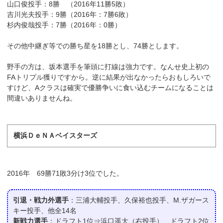
山口俊投手：8勝 （2016年11勝5敗）
吉川光夫投手：9勝（2016年：7勝6敗）
杉内俊哉投手：7勝（2016年：0勝）
その他中継ぎ等での勝ち星を18勝とし、74勝とします。
野手の方は、坂本選手を筆頭に打線は強力です。なんせ史上初の
FAトリプル獲りですから。逆に結果が出なかったらおもしろいで
すけど、Aクラスは確実で優勝争いに食い込むチームになることは
間違いありませんね。
横浜ＤｅＮＡベイスターズ
2016年 69勝71敗3分け3位でした。
引退・戦力外選手
：三浦大輔投手、久保裕也投手、M.ザガース
キー投手、他全14名
新戦力選手
：ドラフト1位⇒浜口遥大（右投手）、ドラフト2位