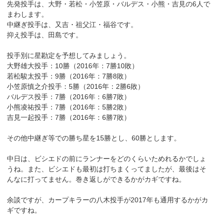
先発投手は、大野・若松・小笠原・バルデス・小熊・吉見の6人で
まわします。
中継ぎ投手は、又吉・祖父江・福谷です。
抑え投手は、田島です。
投手別に星勘定を予想してみましょう。
大野雄大投手：10勝（2016年：7勝10敗）
若松駿太投手：9勝（2016年：7勝8敗）
小笠原慎之介投手：5勝（2016年：2勝6敗）
バルデス投手：7勝（2016年：6勝7敗）
小熊凌祐投手：7勝（2016年：5勝2敗）
吉見一起投手：7勝（2016年：6勝7敗）
その他中継ぎ等での勝ち星を15勝とし、60勝とします。
中日は、ビシエドの前にランナーをどのくらいためれるかでしょ
うね。また、ビシエドも最初は打ちまくってましたが、最後はそ
んなに打ってません。巻き返しができるかがカギですね。
余談ですが、カープキラーの八木投手が2017年も通用するかがカ
ギですね。