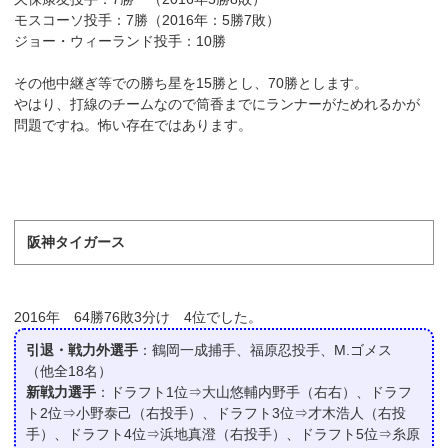
モスコーソ投手：7勝（2016年：5勝7敗）
ジョー・ウィーランド投手：10勝
その他中継ぎ等での勝ち星を15勝とし、70勝とします。
やはり、打線のチームなので筒香までにランナーがためれるかが
問題ですね。怖い存在ではあります。
阪神タイガース
2016年 64勝76敗3分け 4位でした。
引退・戦力外選手
：鶴岡一成捕手、福原忍投手、M.ゴメス
（他全18名）
新戦力選手
：ドラフト1位⇒大山悠輔内野手（右右）、ドラフ
ト2位⇒小野泰己（右投手）、ドラフト3位⇒才木浩人（右投
手）、ドラフト4位⇒浜地真澄（右投手）、ドラフト5位⇒糸原