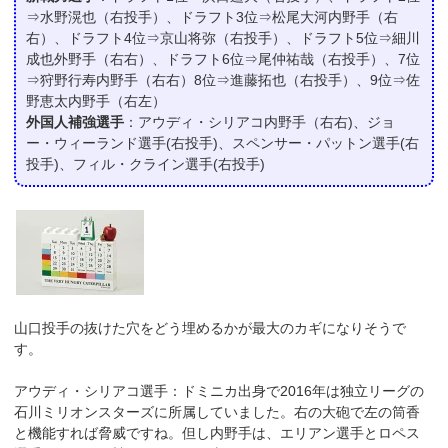
⇒水野滉也（右投手）、ドラフト3位⇒松尾大河内野手（右
右）、ドラフト4位⇒京山将弥（右投手）、ドラフト5位⇒細川
成也外野手（右右）、ドラフト6位⇒尾仲祐哉（右投手）、7位
⇒狩野行寿内野手（右右）8位⇒進藤拓也（右投手）、9位⇒佐
野恵太内野手（右左）
外国人補強選手
：アウディ・シリアコ内野手（右右)、ジョ
ー・ウィーランド選手(右投手)、スペンサー・パットン選手(右
投手)、フィル・クライン選手(右投手)
山口投手の抜けた穴をどう埋めるかが最大のカギになりそうで
す。
アウディ・シリアコ選手：ドミニカ出身で2016年は独立リーグの
石川ミリオンスターズに所属していました。右の大砲で左の筒香
と機能すれば脅威ですね。但し内野手は、エリアン選手とロペス