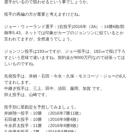
選手がいるので競わせるという事でしょうか。
投手の再編の方が重要と考えますけどね。
ジョー・ウィーランド選手：(右投手)2016年（3A）：14勝6敗/防
御率5.43。ネットでは印象がカープのジョンソンに似ているとか
言われてますが、全然違うでしょう。
ジョンソン投手は193㎝ですが、ジョー投手は、182㎝で投げ下ろ
すという意味で違いますね。契約金が9000万円なので頑張ってほ
しいものですね。
先発投手は、井納・石田・今永・久保・モスコーソ・ジョーの6人
でまわします。
中継ぎ投手は、三上、田中、須田、藤岡、加賀 です。
抑え投手は、山崎です。
投手別に星勘定を予想してみましょう。
井納翔一投手：10勝 （2016年7勝11敗）
石田健大投手：10勝 （2016年9勝4敗）
今永昇太投手：11勝 （2016年8勝9敗）
久保康友投手：7勝 （2016年5勝8敗）