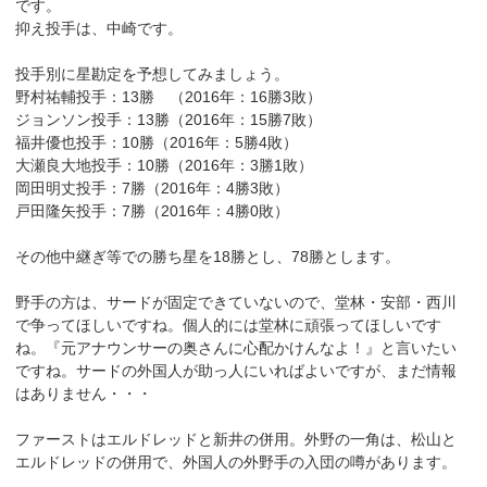
です。
抑え投手は、中崎です。
投手別に星勘定を予想してみましょう。
野村祐輔投手：13勝 （2016年：16勝3敗）
ジョンソン投手：13勝（2016年：15勝7敗）
福井優也投手：10勝（2016年：5勝4敗）
大瀬良大地投手：10勝（2016年：3勝1敗）
岡田明丈投手：7勝（2016年：4勝3敗）
戸田隆矢投手：7勝（2016年：4勝0敗）
その他中継ぎ等での勝ち星を18勝とし、78勝とします。
野手の方は、サードが固定できていないので、堂林・安部・西川
で争ってほしいですね。個人的には堂林に頑張ってほしいです
ね。『元アナウンサーの奥さんに心配かけんなよ！』と言いたい
ですね。サードの外国人が助っ人にいればよいですが、まだ情報
はありません・・・
ファーストはエルドレッドと新井の併用。外野の一角は、松山と
エルドレッドの併用で、外国人の外野手の入団の噂があります。