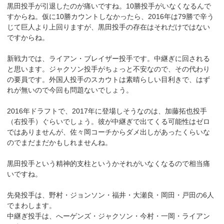
黒田投手が引退したのが痛いですね。10勝投手がいなくなるんで
すからね。仮に10勝カウントしなかったら、2016年は79勝で辛う
じて巨人より上回りますが、黒田投手の存在はそれだけではない
ですからね。
新戦力では、ライアン・ブレイザー投手です。中継ぎに回される
と思います。ジャクソン投手がちょっと不安なので、その代わり
の要員です。外国人投手のスカウトは素晴らしい目利きで、はず
れが無いので今回も問題ないでしょう。
2016年ドラフトで、2017年に登場しそうなのは、加藤拓也投手
（右投手）ぐらいでしょう。彼が中継ぎで出てくる可能性はゼロ
ではありませんが、佐々岡コーチからダメ出しがあったくらいな
のでまだまだかもしれませんね。
黒田投手という精神的支柱というかそれがいなくなるので相当痛
いですね。
先発投手は、野村・ジョンソン・福井・大瀬良・岡田・戸田の6人
でまわします。
中継ぎ投手は、へーゲンズ・ジャクソン・今村・一岡・ライアン