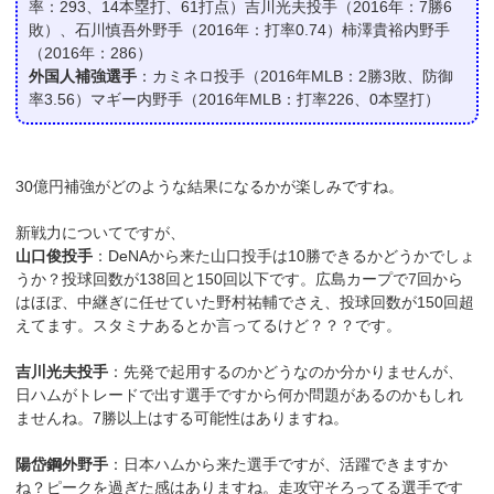
率：293、14本塁打、61打点）吉川光夫投手（2016年：7勝6
敗）、石川慎吾外野手（2016年：打率0.74）柿澤貴裕内野手
（2016年：286）
外国人補強選手
：カミネロ投手（2016年MLB：2勝3敗、防御
率3.56）マギー内野手（2016年MLB：打率226、0本塁打）
30億円補強がどのような結果になるかが楽しみですね。
新戦力についてですが、
山口俊投手
：DeNAから来た山口投手は10勝できるかどうかでしょ
うか？投球回数が138回と150回以下です。広島カープで7回から
はほぼ、中継ぎに任せていた野村祐輔でさえ、投球回数が150回超
えてます。スタミナあるとか言ってるけど？？？です。
吉川光夫投手
：先発で起用するのかどうなのか分かりませんが、
日ハムがトレードで出す選手ですから何か問題があるのかもしれ
ませんね。7勝以上はする可能性はありますね。
陽岱鋼外野手
：日本ハムから来た選手ですが、活躍できますか
ね？ピークを過ぎた感はありますね。走攻守そろってる選手です