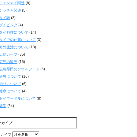
チェンマイ関連
(8)
シラチャ関連
(5)
タイ語
(2)
ダイビング
(4)
タイ料理について
(14)
タイでの仕事について
(3)
海外生活について
(18)
広島カープ
(35)
広島の観光
(16)
広島県民のソウルフード
(5)
受験について
(16)
釣りについて
(6)
健康について
(4)
トイプードルについて
(8)
雑学
(34)
ーカイブ
ーカイブ