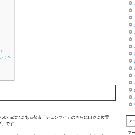
！
い！？
750kmの地にある都市「チェンマイ」のさらに山奥に位置
ア
プ」です。
ア