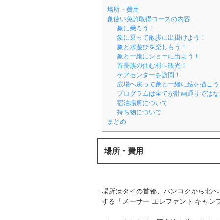
場所・費用
象使い免許取得コースの内容
象に乗ろう！
象に乗って散歩に出掛けよう！
象と水遊びを楽しもう！
象と一緒にショーに出よう！
首長族の住む村へ観光！
ケアセンターを訪問！
広場へ戻って象と一緒に絵を描こう
プログラムは全てが計画通りではな
宿泊場所について
持ち物について
まとめ
場所・費用
場所はタイの首都、バンコクから北へ
する「メーサー エレファント キャン