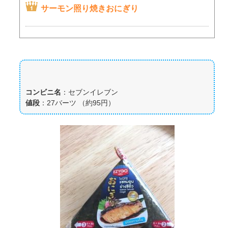
サーモン照り焼きおにぎり
コンビニ名
：セブンイレブン
値段
：27バーツ （約95円）