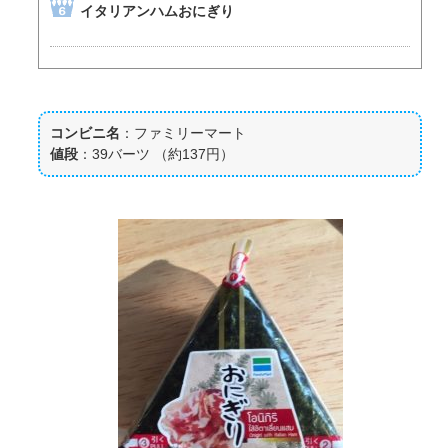
イタリアンハムおにぎり
コンビニ名
：ファミリーマート
値段
：39バーツ （約137円）