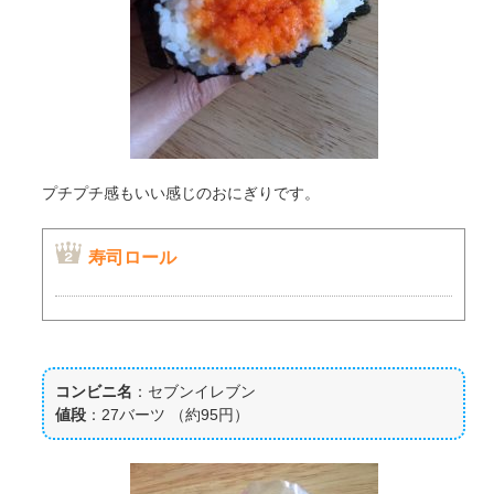
プチプチ感もいい感じのおにぎりです。
寿司ロール
コンビニ名
：セブンイレブン
値段
：27バーツ （約95円）