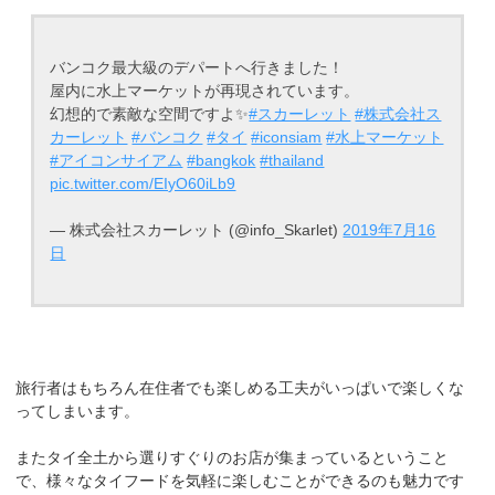
バンコク最大級のデパートへ行きました！
屋内に水上マーケットが再現されています。
幻想的で素敵な空間ですよ✨
#スカーレット
#株式会社ス
カーレット
#バンコク
#タイ
#iconsiam
#水上マーケット
#アイコンサイアム
#bangkok
#thailand
pic.twitter.com/EIyO60iLb9
— 株式会社スカーレット (@info_Skarlet)
2019年7月16
日
旅行者はもちろん在住者でも楽しめる工夫がいっぱいで楽しくな
ってしまいます。
またタイ全土から選りすぐりのお店が集まっているということ
で、様々なタイフードを気軽に楽しむことができるのも魅力です