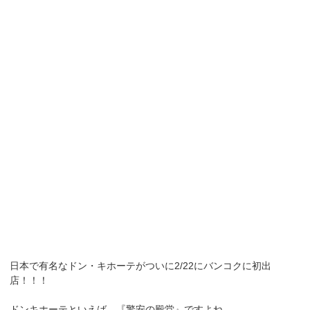
日本で有名なドン・キホーテがついに2/22にバンコクに初出
店！！！
ドンキホーテといえば、『驚安の殿堂』ですよね。