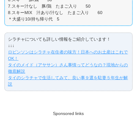
7.スキー汁なし 豚/鶏 たまご入り 50
8.スキーMIX 汁あり/汁なし たまご入り 60
＊大盛り10/持ち帰り代 5
シラチャについても詳しい情報をご紹介しています！
↓↓↓
ロビンソンはシラチャ在住者の味方！日本へのお土産はこれで
OK！
タイのメイド（アヤサン）さん事情ってどうなの？現地からの
徹底解説
タイのシラチャで生活してみて、良い事９選を駐妻５年生が解
説
Sponsored links