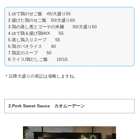
1.ゆで鶏のせご飯 45/大盛り55
2.揚げた鶏のせご飯 50/大盛り60
3.鶏の蒸し煮とゴーヤの米麺 50/大盛り60
4.ゆで鶏＆揚げ鶏MIX 55
5.蒸し鶏入りスープ 55
6.鶏ガパオライス 40
7.鶏足のスープ 50
8.ライス/鶏だしご飯 10/15
＊以降大盛りの表記は省略しますね。
2.Pork Sweet Sauce カオムーデーン