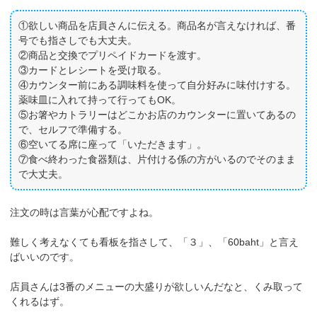
①欲しい商品を店員さんに伝える。商品名が言えなければ、番
号でも指さしでも大丈夫。
②商品と交換でプリペイドカードを渡す。
③カードとレシートを受け取る。
④カウンター前にある調味料を使って自分好みに味付けする。
薬味皿に入れて持って行ってもOK。
⑤お箸やカトラリーはどこかお店のカウンターに置いてあるの
で、セルフで準備する。
⑥空いてる席に座って「いただきます」。
⑦食べ終わった食器類は、片付ける係の方がいるのでそのまま
で大丈夫。
注文の時は言葉が心配ですよね。
難しく考えなくても看板を指さして、「３」、「60baht」と言え
ばいいのです。
店員さんは3番のメニューの大盛りが欲しいんだなと、くみ取って
くれるはず。