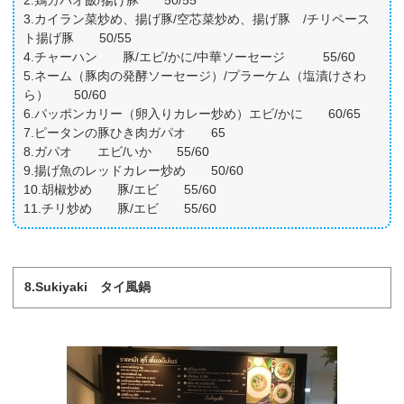
2.鶏ガパオ飯/揚げ豚 50/55
3.カイラン菜炒め、揚げ豚/空芯菜炒め、揚げ豚 /チリペース
ト揚げ豚 50/55
4.チャーハン 豚/エビ/かに/中華ソーセージ 55/60
5.ネーム（豚肉の発酵ソーセージ）/プラーケム（塩漬けさわ
ら） 50/60
6.パッポンカリー（卵入りカレー炒め）エビ/かに 60/65
7.ピータンの豚ひき肉ガパオ 65
8.ガパオ エビ/いか 55/60
9.揚げ魚のレッドカレー炒め 50/60
10.胡椒炒め 豚/エビ 55/60
11.チリ炒め 豚/エビ 55/60
8.Sukiyaki タイ風鍋