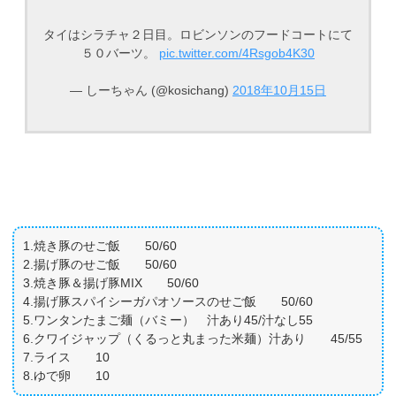
タイはシラチャ２日目。ロビンソンのフードコートにて
５０バーツ。
pic.twitter.com/4Rsgob4K30
— しーちゃん (@kosichang)
2018年10月15日
1.焼き豚のせご飯 50/60
2.揚げ豚のせご飯 50/60
3.焼き豚＆揚げ豚MIX 50/60
4.揚げ豚スパイシーガパオソースのせご飯 50/60
5.ワンタンたまご麺（バミー） 汁あり45/汁なし55
6.クワイジャップ（くるっと丸まった米麺）汁あり 45/55
7.ライス 10
8.ゆで卵 10