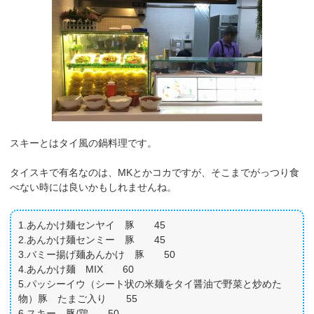
スキーとはタイ風の鍋料理です。
タイスキで有名なのは、MKとかコカですが、そこまでがっつり食
べない時には良いかもしれませんね。
1.あんかけ麺センヤイ 豚 45
2.あんかけ麺センミー 豚 45
3.バミー揚げ麺あんかけ 豚 50
4.あんかけ麺 MIX 60
5.パッシーイウ（シート状の米麺をタイ醤油で野菜と炒めた
物）豚 たまご入り 55
6.スキー 豚/鶏 50